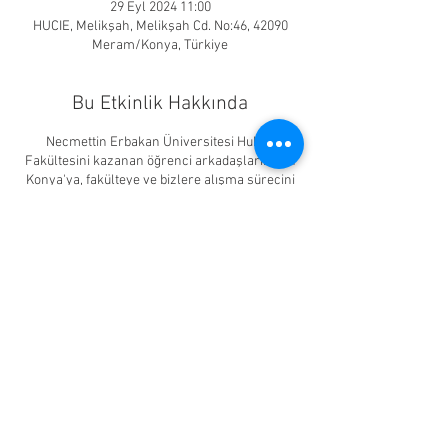
29 Eyl 2024 11:00
HUCIE, Melikşah, Melikşah Cd. No:46, 42090
Meram/Konya, Türkiye
Bu Etkinlik Hakkında
Necmettin Erbakan Üniversitesi Hukuk
Fakültesini kazanan öğrenci arkadaşlarımızın
Konya'ya, fakülteye ve bizlere alışma sürecini
hızlandırmak için hazırladığımız tanışma
kahvaltısıdır. Kahvaltının yanı sıra oyunlarla
eğlendiğimiz ve birbirimizi daha iyi
tanıyabildiğimiz bir etkinlik planlanmıştır.
Güzel bir kahvaltı eşliğinde yeni
arkadaşlarınızla tanışmaya ve birbirinden
eğlenceli oyunlar oynayıp yeni arkadaşlar
kazanmaya ben de varım diyorsanız hepinizi
geleneksel tanışma kahvaltımıza bekliyoruz.
29 Eylül 2024 Pazar
Bu Etkinliği Paylaş
11.00
HUCIE