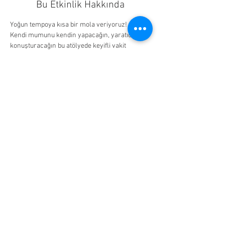
Bu Etkinlik Hakkında
Yoğun tempoya kısa bir mola veriyoruz! 🌿
Kendi mumunu kendin yapacağın, yaratıcılığını 
konuşturacağın bu atölyede keyifli vakit 
geçirirken rahatlayacaksın. 🎨✨
Etkinlik boyunca her katılımcıya bir kahve 
hakkı veriliyor! ☕💛
El emeği, sohbet ve huzur dolu bu etkinliği 
kaçırma! 💫
Bu Etkinliği Paylaş
BİZLERE ULAŞMAK İÇİN
necmettinhkt@gmail.com