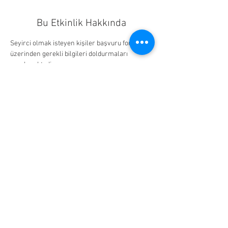
Bu Etkinlik Hakkında
Seyirci olmak isteyen kişiler başvuru formu 
üzerinden gerekli bilgileri doldurmaları 
gerekmektedir.
Yarışma Tarihi: 4 Kasım 14.00
Ahmet Keleşoğlu İlahiyat Fakültesi
Not: Eğer başvurunuz kabul edilir ve katılım 
sağlamazsanız sonraki etkinlikler için öncelik 
sıranız düşürülecektir.
Bu Etkinliği Paylaş