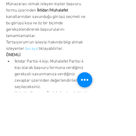
Münazaracı olmak isteyen kişiler başvuru 
formu üzerinden 
İktidar/Muhalefet 
kanatlarından savunduğu görüşü seçmeli ve 
bu görüşü kısa ve öz bir biçimde 
gerekçelendirerek başvurularını 
tamamlamalılar.
Tartışıyorum'un işleyişi hakında bilgi almak 
isteyenler 
buraya
 tıklayabilirler.
ÖNEMLİ
İktidar Partisi 4 kişi, Muhalefet Partisi 4 
kişi olarak başvuru formuna verdiğiniz 
gerekçeli savunmanıza verdiğiniz 
cevaplar üzerinden değerlendirilerek 
seçileceksiniz.
Hukukta Kazanım Topluluğu olarak titiz bir 
çalışma gerçekleştireceğiz. Herhangi 
aklınıza takılan bir soru olursa bize 
ulaşmaktan çekinmeyin.
Münazaracı seçilen arkadaşlarımız 
açıklandıktan sonra münazara hakkında 
bir bilgilendirme toplantısı 